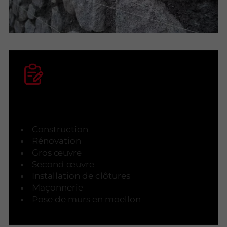
Nos prestations
Construction
Rénovation
Gros œuvre
Second œuvre
Installation de clôtures
Maçonnerie
Pose de murs en moellon