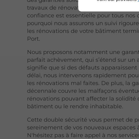
travaux de rénovation. Nous comprenon
confiance est essentielle pour tous nos c
pourquoi nous assurons un suivi rigoure
les
rénovations de votre bâtiment termi
Port.
Nous proposons notamment une garant
parfait achèvement, qui s’étend sur un 
signifie que si des défauts apparaissent
délai, nous intervenons rapidement pour
les rénovations mal faites. De plus, la g
décennale couvre les malfaçons éventue
rénovations pouvant affecter la solidité 
bâtiment ou le rendre inhabitable.
Cette double sécurité vous permet de pr
sereinement de vos nouveaux espaces à
N'hésitez pas à faire appel à nos servic