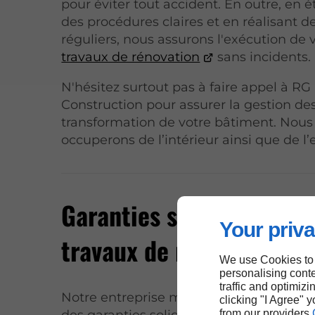
pour éviter tout accident. En outre, en é
des procédures claires et en réalisant de
réguliers, nous assurons l'exécution de 
travaux de rénovation
sans incidents.
N'hésitez surtout pas à faire appel à RG
Construction pour assurer la gestion de
transformation de votre bâtiment. Nous
occuperons de l’intérieur ainsi que de l’
Garanties solides pour v
Your priva
travaux de rénovation à 
We use Cookies to
personalising conte
traffic and optimizi
Notre entreprise met un point d'honneur 
clicking "I Agree" 
des garanties solides après l’achèveme
from our providers