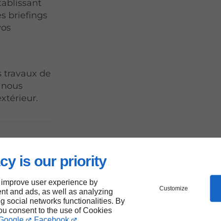
tablissant
s briefings
vos
s travaux de
 nous
extérieur.
os
cy is our priority
Le Port
 improve user experience by
Customize
nt and ads, as well as analyzing
ng social networks functionalities. By
à offrir
you consent to the use of Cookies
nt des
Google
Facebook
.