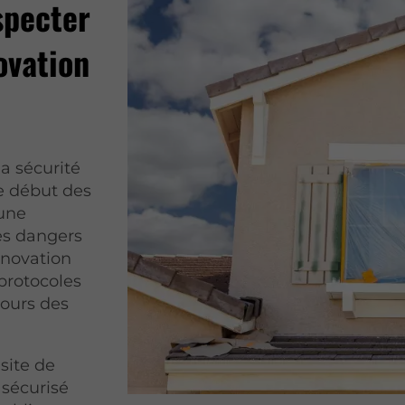
specter
ovation
a sécurité
e début des
 une
les dangers
énovation
 protocoles
jours des
.
site de
 sécurisé