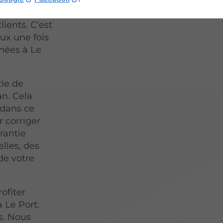
s que la
lients. C'est
ux une fois
nées à Le
ie de
an. Cela
 dans ce
 corriger
arantie
lles, des
de votre
ofiter
 Le Port.
es. Nous