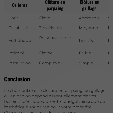
Clôture en
Clôture en
Critères
parpaing
grillage
Coût
Élevé
Abordable
Va
Durabilité
Très élevée
Moyenne
Él
Personnalisable
Esthétique
Limitée
Pe
Intimité
Élevée
Faible
M
Installation
Complexe
Simple
M
Conclusion
Le choix entre une clôture en parpaing, en grillage
ou en gabion dépend essentiellement de vos
besoins spécifiques, de votre budget, ainsi que de
l'esthétique souhaitée pour votre propriété.
Chaque option possède ses propres