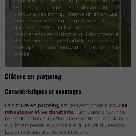
Choisir le type de clôture pour délimiter son
espace extérieur peut sembler anodin, mais
c'est une décision qui mérite réflexion. Les
clôtures en parpaing, en grillage et en
gabion présentent chacune des
caractéristiques distinctes qui répondent à
des besoins variés. Cet article explore ces
trois options pour vous aider à faire un choix
éclairé.
Clôture en parpaing
Caractéristiques et avantages
La
clôture en parpaing
est souvent choisie pour
sa
robustesse et sa durabilité
. Fabriquée à partir de
blocs de béton, elle offre une excellente résistance
aux intempéries, aux chocs et à l'usure du temps.
Les principaux avantages incluent :