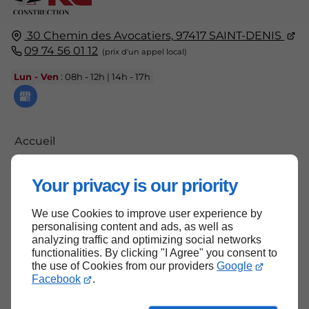
30 Chemin des Avocatiers,
97417
SAINT-DENIS
09 74 56 01 12
Lun - Ven
: 08h - 12h | 14h - 17h
Accueil
Contactez-nous
Your privacy is our priority
Mentions légales
Plan du site
We use Cookies to improve user experience by
personalising content and ads, as well as
analyzing traffic and optimizing social networks
functionalities. By clicking "I Agree" you consent to
the use of Cookies from our providers
Google
Haut de page
Facebook
.