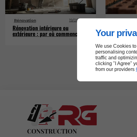
19/08/2025
Rénovation
Rénovation
Rénovation intérieure ou
Quel est l
Your priva
extérieure : par où commencer ?
un chantie
We use Cookies to
personalising conte
traffic and optimizi
clicking "I Agree" 
from our providers