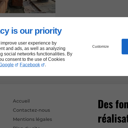
25/04/2025
e rôle du maçon dans
cy is our priority
r de rénovation ?
 improve user experience by
Customize
nt and ads, as well as analyzing
ng social networks functionalities. By
you consent to the use of Cookies
Google
Facebook
.
Des fon
Accueil
Contactez-nous
réalisa
Mentions légales