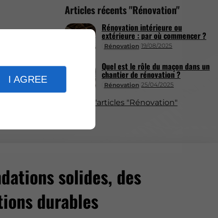
Articles récents "Rénovation"
Rénovation intérieure ou
extérieure : par où commencer ?
19/08/2025
Rénovation
Quel est le rôle du maçon dans un
chantier de rénovation ?
I AGREE
25/04/2025
Rénovation
Plus d'articles "Rénovation"
dations solides, des
tions durables