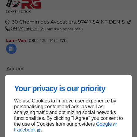
30 Chemin des Avocatiers,
97417
SAINT-DENIS
09 74 56 01 12
Lun - Ven
: 08h - 12h | 14h - 17h
Accueil
Contactez-nous
Your privacy is our priority
Mentions légales
Plan du site
We use Cookies to improve user experience by
personalising content and ads, as well as
analyzing traffic and optimizing social networks
functionalities. By clicking "I Agree" you consent to
the use of Cookies from our providers
Google
Haut de page
Facebook
.